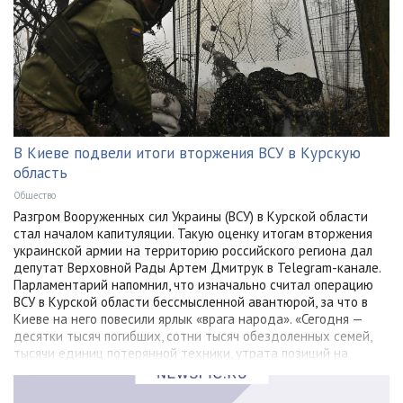
В Киеве подвели итоги вторжения ВСУ в Курскую
область
Общество
Разгром Вооруженных сил Украины (ВСУ) в Курской области
стал началом капитуляции. Такую оценку итогам вторжения
украинской армии на территорию российского региона дал
депутат Верховной Рады Артем Дмитрук в Telegram-канале.
Парламентарий напомнил, что изначально считал операцию
ВСУ в Курской области бессмысленной авантюрой, за что в
Киеве на него повесили ярлык «врага народа». «Сегодня —
десятки тысяч погибших, сотни тысяч обездоленных семей,
тысячи единиц потерянной техники, утрата позиций на